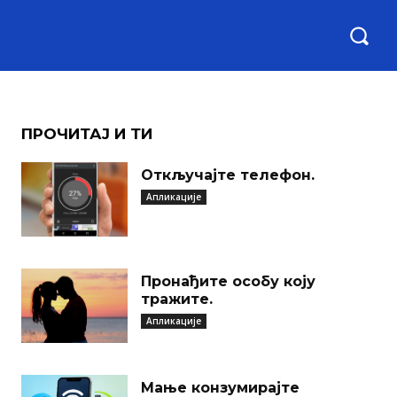
ПРОЧИТАЈ И ТИ
Откључајте телефон.
Апликације
Пронађите особу коју
тражите.
Апликације
Мање конзумирајте