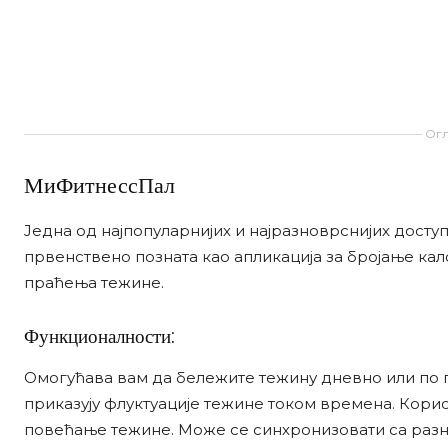
Огл
МиФитнессПал
Једна од најпопуларнијих и најразноврснијих досту
првенствено позната као апликација за бројање ка
праћења тежине.
Функционалности:
Омогућава вам да бележите тежину дневно или по 
приказују флуктуације тежине током времена. Кори
повећање тежине. Може се синхронизовати са разни