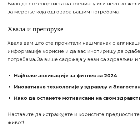
Било да сте спортиста на тренингу или неко ко жели
за мерење која одговара вашим потребама.
Хвала и препоруке
Хвала вам што сте прочитали наш чланак о апликац
информације корисне и да вас инспиришу да одабе
потребама. За више садржаја у вези са здрављем и 
Најбоље апликације за фитнес за 2024
Иновативне технологије у здрављу и благоста
Како да останете мотивисани на свом здравс
Наставите да истражујете и користите предности те
живот!