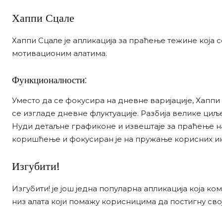
Хаппи Сцале
Хаппи Сцале је апликација за праћење тежине која 
мотивационим алатима.
Функционалности:
Уместо да се фокусира на дневне варијације, Хапп
се изгладе дневне флуктуације. Разбија велике циљ
Нуди детаљне графиконе и извештаје за праћење на
коришћење и фокусиран је на пружање корисних ин
Изгубити!
Изгубити! је још једна популарна апликација која к
низ алата који помажу корисницима да постигну св