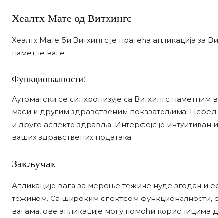
Хеалтх Мате од Витхингс
Хеалтх Мате би Витхингс је пратећа апликација за В
паметне ваге.
Функционалности:
Аутоматски се синхронизује са Витхингс паметним в
маси и другим здравственим показатељима. Поред т
и друге аспекте здравља. Интерфејс је интуитиван
ваших здравствених података.
Закључак
Апликације вага за мерење тежине нуде згодан и 
тежином. Са широким спектром функционалности, о
вагама, ове апликације могу помоћи корисницима д