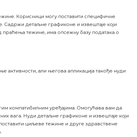
жине. Корисници могу поставити специфичне
е. Садржи детаљне графиконе и извештаје који
д праћења тежине, има опсежну базу података о
ење активности, али његова апликација такође нуди
угим компатибилним уређајима. Омогућава вам да
них вага. Нуди детаљне графиконе и извештаје који
 поставити циљеве тежине и друге здравствене
.