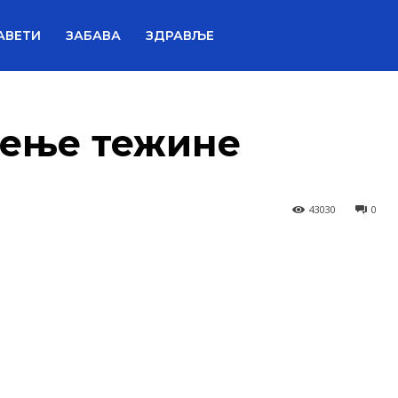
АВЕТИ
ЗАБАВА
ЗДРАВЉЕ
рење тежине
43030
0