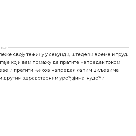
аси
еже своју тежину у секунди, штедећи време и труд.
аје који вам помажу да пратите напредак током
ве и пратити њихов напредак ка тим циљевима.
и другим здравственим уређајима, нудећи