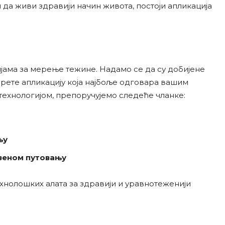
 да живи здравији начин живота, постоји апликација
ијама за мерење тежине. Надамо се да су добијене
рете апликацију која најбоље одговара вашим
технологијом, препоручујемо следеће чланке:
њу
твеном путовању
хнолошких алата за здравији и уравнотеженији