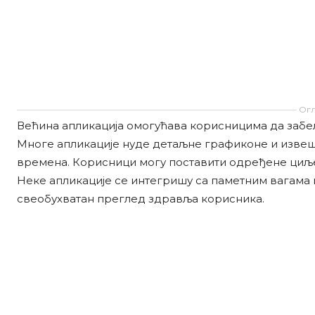
Огл
Већина апликација омогућава корисницима да забел
Многе апликације нуде детаљне графиконе и извешт
времена. Корисници могу поставити одређене циље
Неке апликације се интегришу са паметним вагама 
свеобухватан преглед здравља корисника.