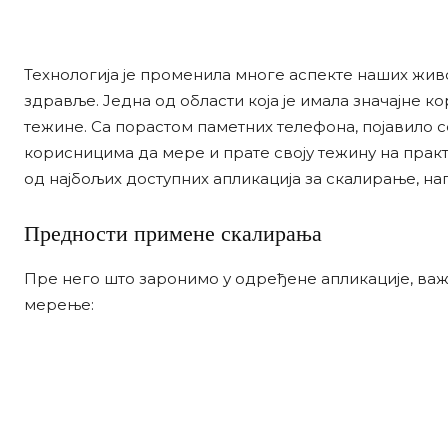
Технологија је променила многе аспекте наших живот
здравље. Једна од области која је имала значајне к
тежине. Са порастом паметних телефона, појавило се
корисницима да мере и прате своју тежину на практ
од најбољих доступних апликација за скалирање, н
Предности примене скалирања
Пре него што заронимо у одређене апликације, важ
мерење: