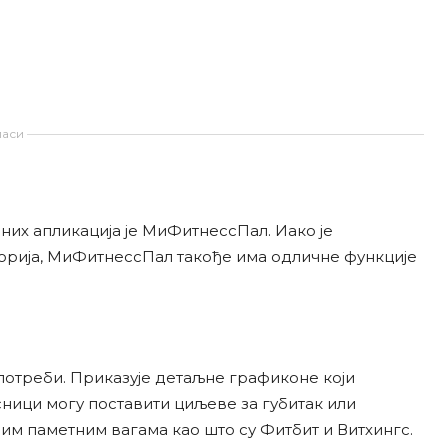
аси
пних апликација је МиФитнессПал. Иако је
лорија, МиФитнессПал такође има одличне функције
потреби. Приказује детаљне графиконе који
сници могу поставити циљеве за губитак или
м паметним вагама као што су Фитбит и Витхингс.