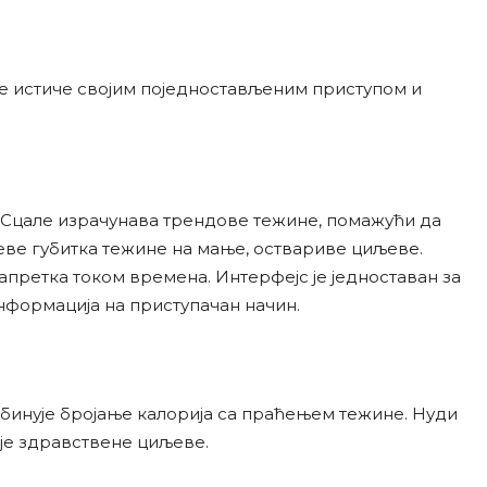
се истиче својим поједностављеним приступом и
и Сцале израчунава трендове тежине, помажући да
еве губитка тежине на мање, оствариве циљеве.
претка током времена. Интерфејс је једноставан за
формација на приступачан начин.
омбинује бројање калорија са праћењем тежине. Нуди
оје здравствене циљеве.