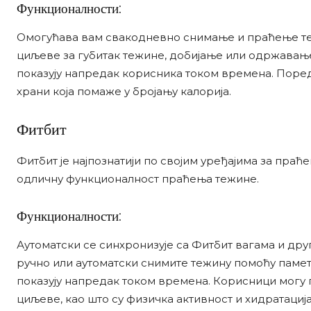
Функционалности:
Омогућава вам свакодневно снимање и праћење те
циљеве за губитак тежине, добијање или одржавањ
показују напредак корисника током времена. Поре
храни која помаже у бројању калорија.
Фитбит
Фитбит је најпознатији по својим уређајима за праћ
одличну функционалност праћења тежине.
Функционалности:
Аутоматски се синхронизује са Фитбит вагама и др
ручно или аутоматски снимите тежину помоћу памет
показују напредак током времена. Корисници могу
циљеве, као што су физичка активност и хидратација