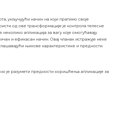
а, укључујући начин на који пратимо своје
ористи од ове трансформације је контрола телесне
 неколико апликација за вагу које омогућавају
ичан и ефикасан начин. Овај чланак истражује неке
аглашавајући њихове карактеристике и предности.
но је разумети предности коришћења апликације за