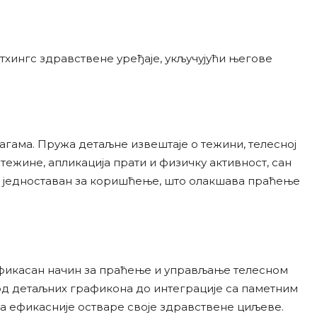
итхингс здравствене уређаје, укључујући његове
агама. Пружа детаљне извештаје о тежини, телесној
ежине, апликација прати и физичку активност, сан
 и једноставан за коришћење, што олакшава праћење
ефикасан начин за праћење и управљање телесном
д детаљних графикона до интеграције са паметним
а ефикасније остваре своје здравствене циљеве.