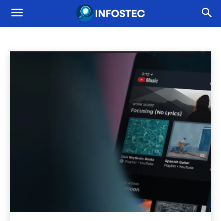
MUZIKA
Programos
Patarimai
Pramogos
Finansai
Pradėti
Muzika