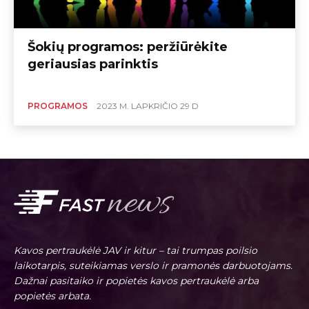
Šokių programos: peržiūrėkite
geriausias parinktis
PROGRAMOS
2023 M. LAPKRIČIO 29 D
Kavos pertraukėlė JAV ir kitur – tai trumpas poilsio
laikotarpis, suteikiamas verslo ir pramonės darbuotojams.
Dažnai pasitaiko ir popietės kavos pertraukėlė arba
popietės arbata.