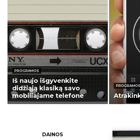
PROGRAMOS
Iš naujo išgyvenkite
PROGRAMO
didžiąją klasiką savo
mobiliajame telefone
Atrakink
DAINOS