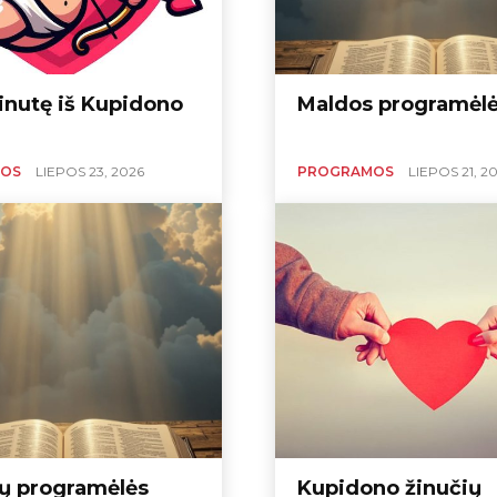
inutę iš Kupidono
Maldos programėl
OS
LIEPOS 23, 2026
PROGRAMOS
LIEPOS 21, 2
kų programėlės
Kupidono žinučių