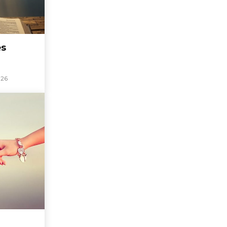
ės
026