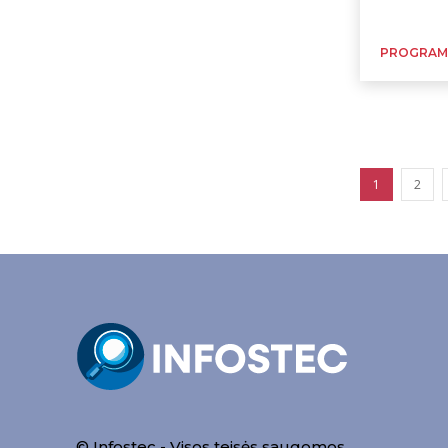
PROGRAM
1
2
© Infostec - Visos teisės saugomos.