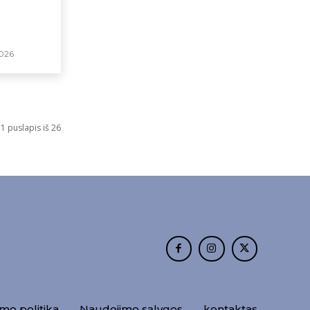
026
1 puslapis iš 26
mo politika
Naudojimo sąlygos
kontaktas