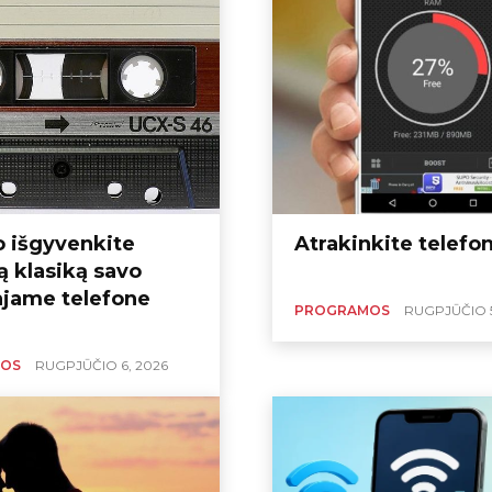
o išgyvenkite
Atrakinkite telefo
ą klasiką savo
ajame telefone
PROGRAMOS
RUGPJŪČIO 5
OS
RUGPJŪČIO 6, 2026
, skirtos
muzikos be