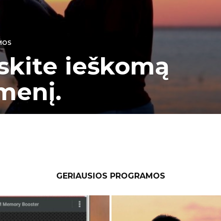
MOS
skite ieškomą
menį.
GERIAUSIOS PROGRAMOS