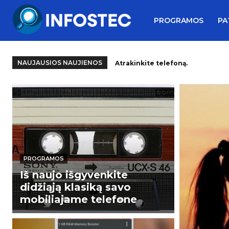
PROGRAMOS
PA
NAUJAUSIOS NAUJIENOS
Atrakinkite telefoną.
Raskite ieškomą asmenį.
PROGRAMOS
Iš naujo išgyvenkite
didžiąją klasiką savo
mobiliajame telefone