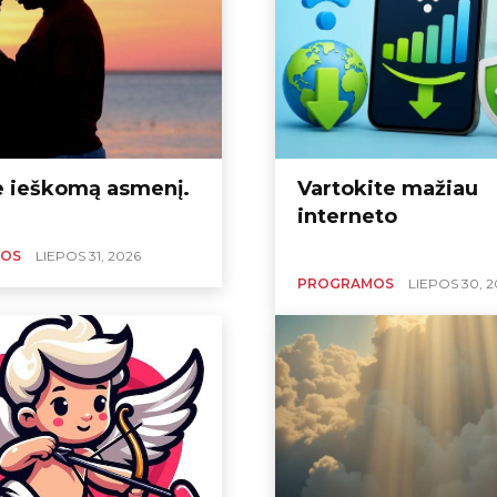
apkričio 30 d
0
e ieškomą asmenį.
Vartokite mažiau
interneto
OS
LIEPOS 31, 2026
PROGRAMOS
LIEPOS 30, 2