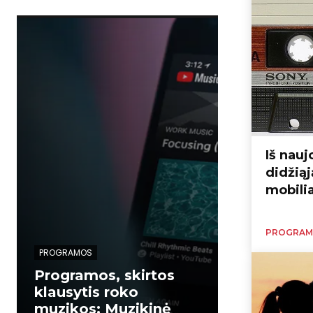
Iš nauj
didžiąj
mobili
PROGRAM
PROGRAMOS
PROGRAMOS
Programos, skirtos
klausytis roko
Programos
muzikos: Muzikinė
klausytis 