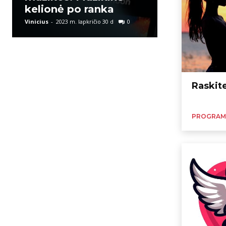
kelionė po ranka
interneto
Vinicius
-
2023 m. lapkričio 30 d
0
Vinicius
-
2023 m. l
Raskit
PROGRAM