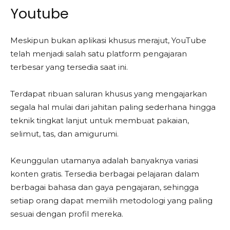
Youtube
Meskipun bukan aplikasi khusus merajut, YouTube
telah menjadi salah satu platform pengajaran
terbesar yang tersedia saat ini.
Terdapat ribuan saluran khusus yang mengajarkan
segala hal mulai dari jahitan paling sederhana hingga
teknik tingkat lanjut untuk membuat pakaian,
selimut, tas, dan amigurumi.
Keunggulan utamanya adalah banyaknya variasi
konten gratis. Tersedia berbagai pelajaran dalam
berbagai bahasa dan gaya pengajaran, sehingga
setiap orang dapat memilih metodologi yang paling
sesuai dengan profil mereka.