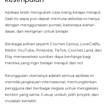
Aplikasi telah mengubah cara orang belajar merajut.
Saat ini, siapa pun dapat memulai aktivitas ini hanya
dengan menggunakan ponsel, beberapa bahan
dasar, dan keinginan untuk belajar.
Berbagai pilihan seperti Crochet Genius, LoveCrafts,
Ribblr, YouTube, Pinterest, TikTok, Crochet.Land, dan
Etsy menawarkan sumber daya berharga bagi
mereka yang ingin belajar merajut dari nol.
Keunggulan utamanya adalah semua aplikasi ini
memiliki jangkauan internasional, memungkinkan
pengguna dari berbagai negara untuk mengakses
konten yang sama. Cukup unduh, pilih proyek, dan
mulailah berlatih.