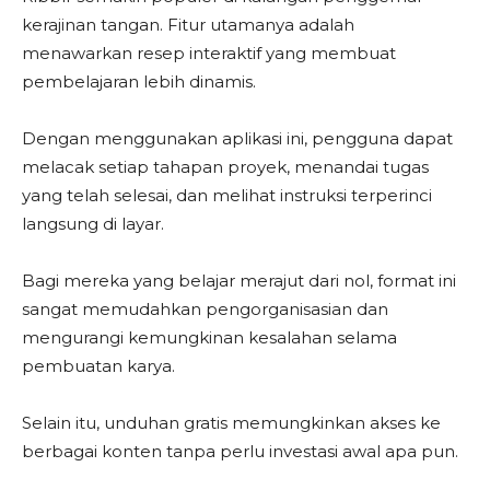
kerajinan tangan. Fitur utamanya adalah
menawarkan resep interaktif yang membuat
pembelajaran lebih dinamis.
Dengan menggunakan aplikasi ini, pengguna dapat
melacak setiap tahapan proyek, menandai tugas
yang telah selesai, dan melihat instruksi terperinci
langsung di layar.
Bagi mereka yang belajar merajut dari nol, format ini
sangat memudahkan pengorganisasian dan
mengurangi kemungkinan kesalahan selama
pembuatan karya.
Selain itu, unduhan gratis memungkinkan akses ke
berbagai konten tanpa perlu investasi awal apa pun.