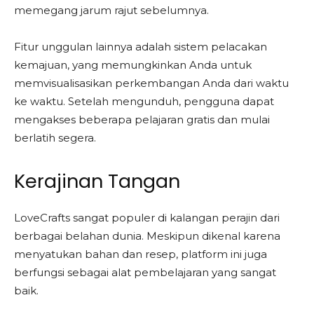
memegang jarum rajut sebelumnya.
Fitur unggulan lainnya adalah sistem pelacakan
kemajuan, yang memungkinkan Anda untuk
memvisualisasikan perkembangan Anda dari waktu
ke waktu. Setelah mengunduh, pengguna dapat
mengakses beberapa pelajaran gratis dan mulai
berlatih segera.
Kerajinan Tangan
LoveCrafts sangat populer di kalangan perajin dari
berbagai belahan dunia. Meskipun dikenal karena
menyatukan bahan dan resep, platform ini juga
berfungsi sebagai alat pembelajaran yang sangat
baik.