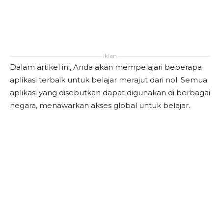
Iklan
Dalam artikel ini, Anda akan mempelajari beberapa
aplikasi terbaik untuk belajar merajut dari nol. Semua
aplikasi yang disebutkan dapat digunakan di berbagai
negara, menawarkan akses global untuk belajar.