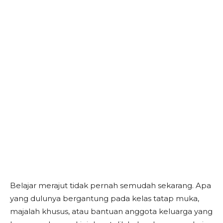
Belajar merajut tidak pernah semudah sekarang. Apa
yang dulunya bergantung pada kelas tatap muka,
majalah khusus, atau bantuan anggota keluarga yang