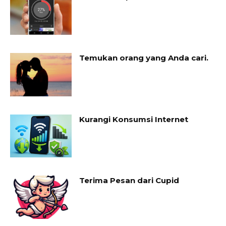
Temukan orang yang Anda cari.
Kurangi Konsumsi Internet
Terima Pesan dari Cupid