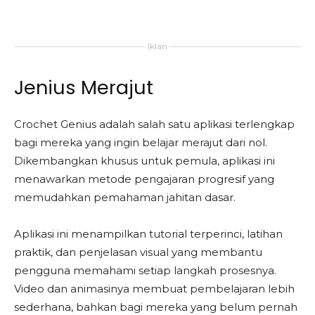
Iklan
Jenius Merajut
Crochet Genius adalah salah satu aplikasi terlengkap
bagi mereka yang ingin belajar merajut dari nol.
Dikembangkan khusus untuk pemula, aplikasi ini
menawarkan metode pengajaran progresif yang
memudahkan pemahaman jahitan dasar.
Aplikasi ini menampilkan tutorial terperinci, latihan
praktik, dan penjelasan visual yang membantu
pengguna memahami setiap langkah prosesnya.
Video dan animasinya membuat pembelajaran lebih
sederhana, bahkan bagi mereka yang belum pernah