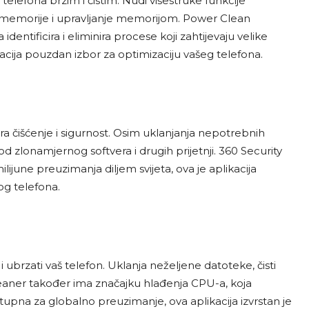
telefona brzim i čistim. Nudi višestruke funkcije
redmemorije i upravljanje memorijom. Power Clean
ntificira i eliminira procese koji zahtijevaju velike
acija pouzdan izbor za optimizaciju vašeg telefona.
ra čišćenje i sigurnost. Osim uklanjanja nepotrebnih
d zlonamjernog softvera i drugih prijetnji. 360 Security
ilijune preuzimanja diljem svijeta, ova je aplikacija
og telefona.
 ubrzati vaš telefon. Uklanja neželjene datoteke, čisti
leaner također ima značajku hlađenja CPU-a, koja
upna za globalno preuzimanje, ova aplikacija izvrstan je