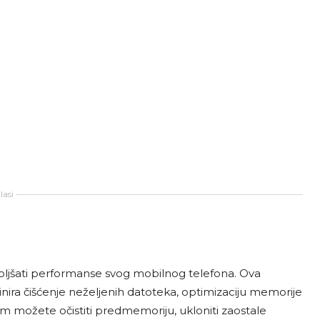
asi
boljšati performanse svog mobilnog telefona. Ova
inira čišćenje neželjenih datoteka, optimizaciju memorije
om možete očistiti predmemoriju, ukloniti zaostale