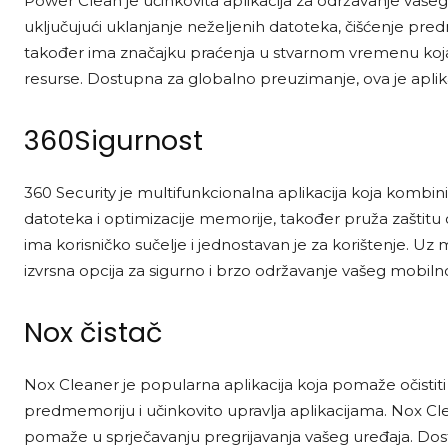
Power Clean je učinkovita aplikacija za održavanje vašeg 
uključujući uklanjanje neželjenih datoteka, čišćenje p
također ima značajku praćenja u stvarnom vremenu koja ide
resurse. Dostupna za globalno preuzimanje, ova je aplik
360Sigurnost
360 Security je multifunkcionalna aplikacija koja kombini
datoteka i optimizacije memorije, također pruža zaštitu o
ima korisničko sučelje i jednostavan je za korištenje. Uz m
izvrsna opcija za sigurno i brzo održavanje vašeg mobiln
Nox čistač
Nox Cleaner je popularna aplikacija koja pomaže očistiti i
predmemoriju i učinkovito upravlja aplikacijama. Nox C
pomaže u sprječavanju pregrijavanja vašeg uređaja. Dost