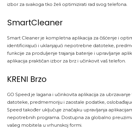
izbor za svakoga tko želi optimizirati rad svog telefona.
SmartCleaner
Smart Cleaner je kompletna aplikacija za čišćenje i opti
identificirajući i uklanjajući nepotrebne datoteke, pre
funkcije za produljenje trajanja baterije i upravljanje ap
aplikacija praktičan izbor za brz i učinkovit vaš telefon.
KRENI Brzo
GO Speed je lagana i učinkovita aplikacija za ubrzavanj
datoteke, predmemoriju i zaostale podatke, oslobađajući
Speed također uključuje značajku upravljanja aplikacij
nepotrebnih programa. Dostupna za globalno preuzimanje
vašeg mobitela u vrhunskoj formi.