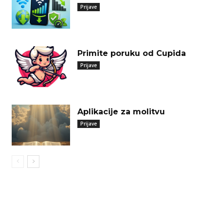
Prijave
Primite poruku od Cupida
Prijave
Aplikacije za molitvu
Prijave