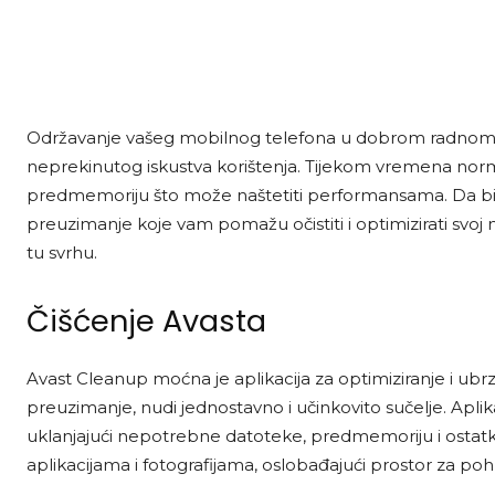
Održavanje vašeg mobilnog telefona u dobrom radnom st
neprekinutog iskustva korištenja. Tijekom vremena norm
predmemoriju što može naštetiti performansama. Da biste 
preuzimanje koje vam pomažu očistiti i optimizirati svoj m
tu svrhu.
Čišćenje Avasta
Avast Cleanup moćna je aplikacija za optimiziranje i ub
preuzimanje, nudi jednostavno i učinkovito sučelje. Aplikac
uklanjajući nepotrebne datoteke, predmemoriju i ostatke
aplikacijama i fotografijama, oslobađajući prostor za po