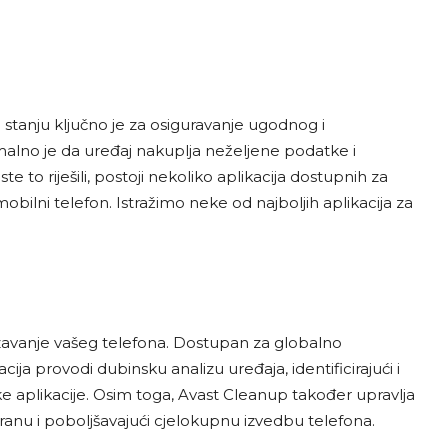
anju ključno je za osiguravanje ugodnog i
alno je da uređaj nakuplja neželjene podatke i
to riješili, postoji nekoliko aplikacija dostupnih za
obilni telefon. Istražimo neke od najboljih aplikacija za
rzavanje vašeg telefona. Dostupan za globalno
ija provodi dubinsku analizu uređaja, identificirajući i
 aplikacije. Osim toga, Avast Cleanup također upravlja
hranu i poboljšavajući cjelokupnu izvedbu telefona.