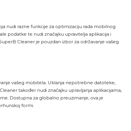
oja nudi razne funkcije za optimizaciju rada mobilnog
le podatke te nudi značajku upravitelja aplikacija i
a, SuperB Cleaner je pouzdan izbor za održavanje vašeg
rzavanje vašeg mobitela. Uklanja nepotrebne datoteke,
Cleaner također nudi značajku upravljanja aplikacijama,
ame. Dostupna za globalno preuzimanje, ova je
vrhunskoj formi.