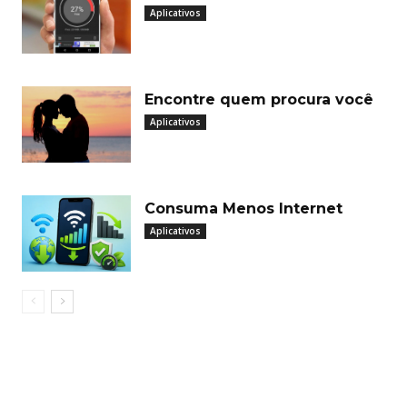
Aplicativos
Encontre quem procura você
Aplicativos
Consuma Menos Internet
Aplicativos