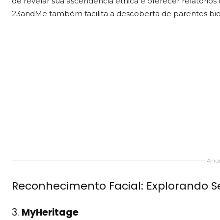
de revelar sua ascendência étnica e oferecer relatórios 
23andMe também facilita a descoberta de parentes biol
Anún
Reconhecimento Facial: Explorando S
3.
MyHeritage