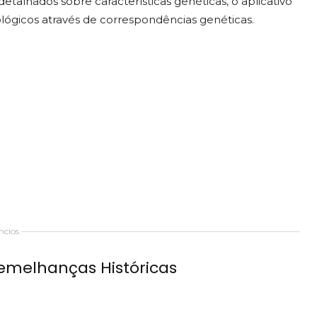
detalhados sobre características genéticas, o aplicativo
ógicos através de correspondências genéticas.
cios
emelhanças Históricas