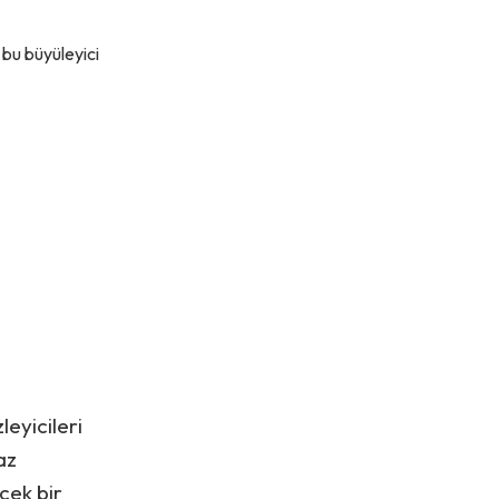
 bu büyüleyici
leyicileri
az
rçek bir