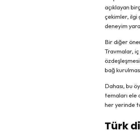
açıklayan birç
çekimler, ilg
deneyim yara
Bir diğer önem
Travmalar, iç 
özdeşleşmesini
bağ kurulması
Dahası, bu öyk
temaları ele a
her yerinde ta
Türk di