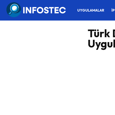
UYGULAMALAR
İ
Türk 
Uygu