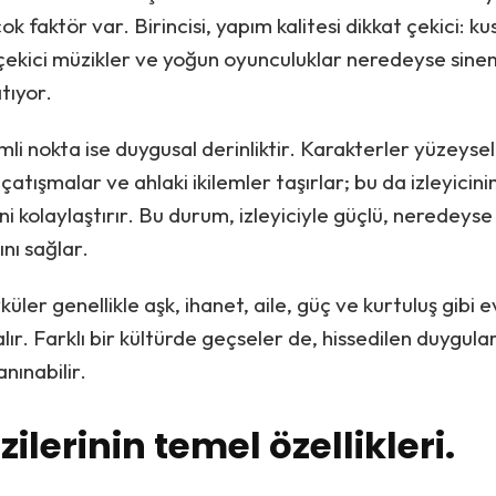
ok faktör var. Birincisi, yapım kalitesi dikkat çekici: k
i çekici müzikler ve yoğun oyunculuklar neredeyse sine
tıyor.
li nokta ise duygusal derinliktir. Karakterler yüzeysel
çatışmalar ve ahlaki ikilemler taşırlar; bu da izleyicini
 kolaylaştırır. Bu durum, izleyiciyle güçlü, neredeyse k
nı sağlar.
üler genellikle aşk, ihanet, aile, güç ve kurtuluş gibi 
lır. Farklı bir kültürde geçseler de, hissedilen duygul
nınabilir.
zilerinin temel özellikleri.