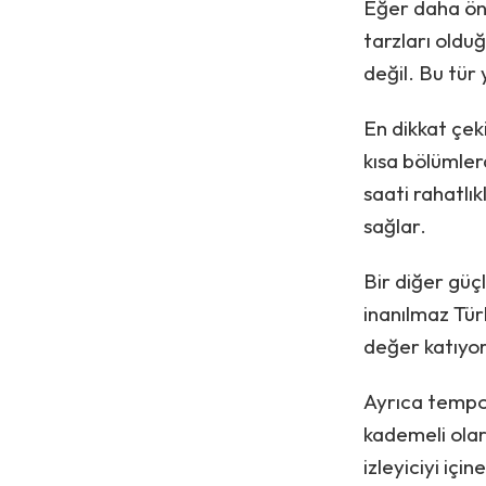
Eğer daha önc
tarzları oldu
değil. Bu tür 
En dikkat çek
kısa bölümlerd
saati rahatlık
sağlar.
Bir diğer güçl
inanılmaz Tür
değer katıyor
Ayrıca tempoy
kademeli olar
izleyiciyi için