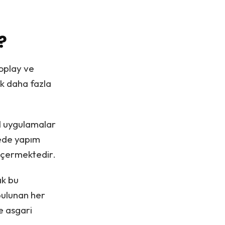
?
boplay ve
ek daha fazla
el uygulamalar
zede yapım
içermektedir.
ak bu
 bulunan her
e asgari