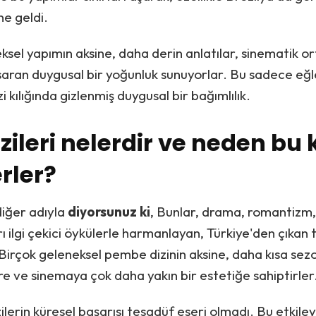
e geldi.
ksel yapımın aksine, daha derin anlatılar, sinematik or
aran duygusal bir yoğunluk sunuyorlar. Bu sadece eğl
 kılığında gizlenmiş duygusal bir bağımlılık.
izileri nelerdir ve neden bu
rler?
 diğer adıyla
diyorsunuz ki
, Bunlar, drama, romantizm,
rı ilgi çekici öykülerle harmanlayan, Türkiye'den çıkan 
 Birçok geleneksel pembe dizinin aksine, daha kısa sez
e ve sinemaya çok daha yakın bir estetiğe sahiptirler
lerin küresel başarısı tesadüf eseri olmadı. Bu etkile