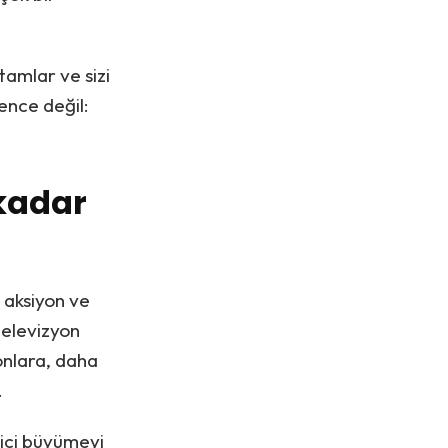
tamlar ve sizi
ence değil:
 kadar
 aksiyon ve
televizyon
onlara, daha
.
yici büyümeyi