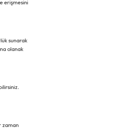
ğe erişmesini
rlük sunarak
sına olanak
lirsiniz.
er zaman