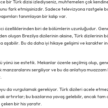
e bir Türk dizisi izlediyseniz, muhtemelen çok kendin
ğunu fark etmişsinizdir. Sadece televizyona rastgele bas
yapımları tanımlayan bir kalıp var.
ici özelliklerinden biri de bölümlerin uzunluğudur. Gene
en oluşan Brezilya dizilerinin aksine, Türk dizilerinin b
la aşabilir. Bu da daha iyi hikaye gelişimi ve karakter 
ü yönü ise estetik. Mekanlar özenle seçilmiş olup, gene
k manzaralarını sergiliyor ve bu da anlatıya muazzam 
.
u da vurgulamak gerekiyor. Türk dizileri acele etmez
ak artırırlar; bu bazılarına yavaş gelebilir, ancak ta
e çeken bir his yaratır.