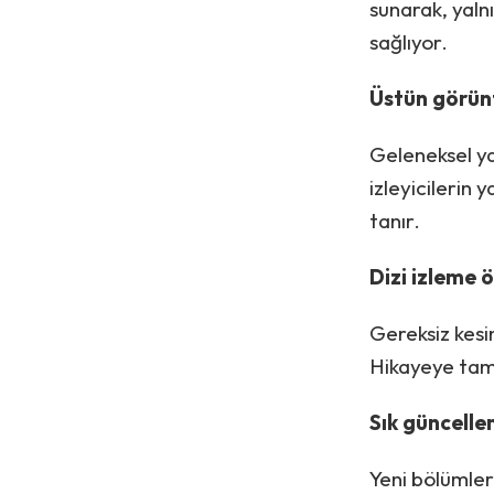
sunarak, yaln
sağlıyor.
Üstün görünt
Geleneksel ya
izleyicilerin 
tanır.
Dizi izleme 
Gereksiz kesi
Hikayeye tam
Sık güncelle
Yeni bölümler