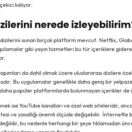
çekici kalıyor.
zilerini nerede izleyebilirim
dizilerini sunan birçok platform mevcut. Netflix, Glo
gulamalar gibi yayın hizmetleri bu tür içeriklere gider
or.
yapımları da dahil olmak üzere uluslararası dizilere öz
dır. Bu uygulamalar genellikle daha geniş bir yelpa
daha popüler platformlarda bulunmayan içerikler de 
enek ise YouTube kanalları ve özel web siteleridir, anc
litesi ve yasallığı önemli ölçüde değişebilir. İnternette
 değildir, bu nedenle herhangi bir şeye tıklamadan önc