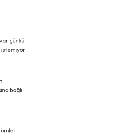
 var çünkü
 istemiyor.
an
şına bağlı
ürümler