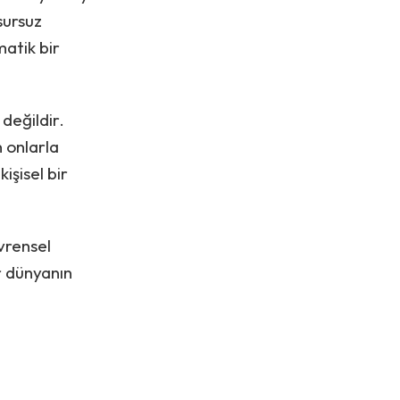
usursuz
matik bir
 değildir.
n onlarla
işisel bir
evrensel
ar dünyanın