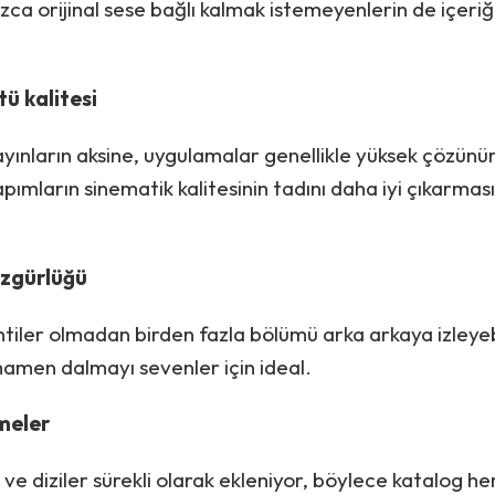
ızca orijinal sese bağlı kalmak istemeyenlerin de içeri
ü kalitesi
yınların aksine, uygulamalar genellikle yüksek çözünü
yapımların sinematik kalitesinin tadını daha iyi çıkarma
özgürlüğü
ntiler olmadan birden fazla bölümü arka arkaya izleyebi
amen dalmayı sevenler için ideal.
meler
 ve diziler sürekli olarak ekleniyor, böylece katalog h