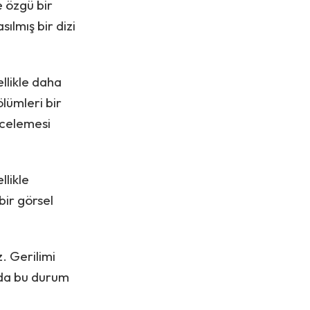
e özgü bir
ılmış bir dizi
llikle daha
ölümleri bir
incelemesi
llikle
bir görsel
. Gerilimi
m da bu durum