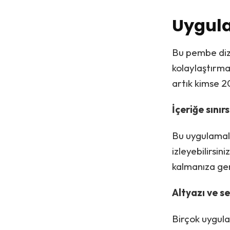
Uygula
Bu pembe dizil
kolaylaştırma
artık kimse 2
İçeriğe sınırs
Bu uygulamala
izleyebilirsin
kalmanıza ge
Altyazı ve s
Birçok uygula