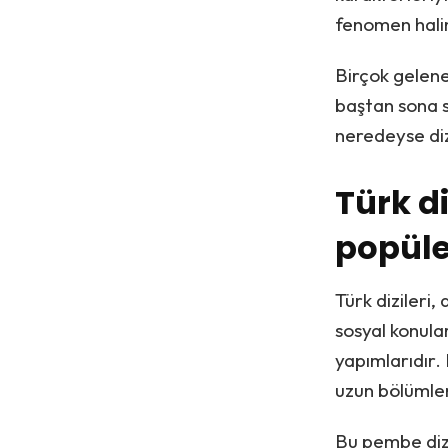
fenomen halin
Birçok gelene
baştan sona s
neredeyse dizi
Türk d
popüle
Türk dizileri,
sosyal konula
yapımlarıdır.
uzun bölümler
Bu pembe dizi