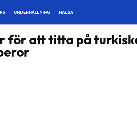
IPS
UNDERHÅLLNING
HÄLSA
 för att titta på turkisk
peror