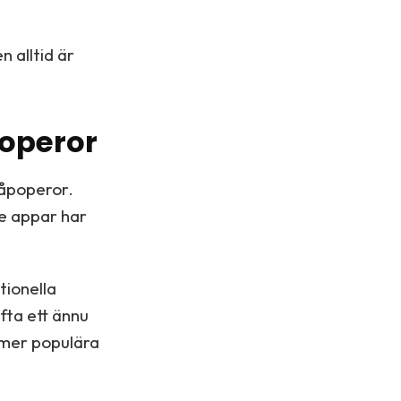
n alltid är
poperor
såpoperor.
de appar har
tionella
fta ett ännu
å mer populära