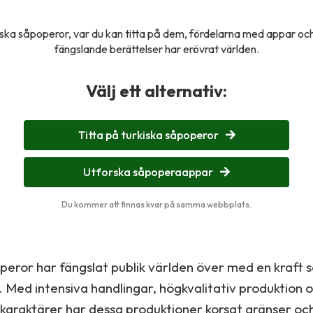
ska såpoperor, var du kan titta på dem, fördelarna med appar oc
fängslande berättelser har erövrat världen.
Välj ett alternativ:
Titta på turkiska såpoperor
Utforska såpoperaappar
Du kommer att finnas kvar på samma webbplats.
peror har fängslat publik världen över med en kraft 
. Med intensiva handlingar, högkvalitativ produktion 
araktärer har dessa produktioner korsat gränser och 