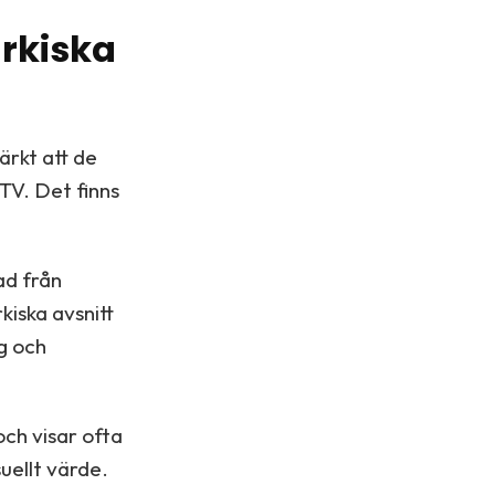
urkiska
ärkt att de
 TV. Det finns
ad från
kiska avsnitt
g och
och visar ofta
suellt värde.