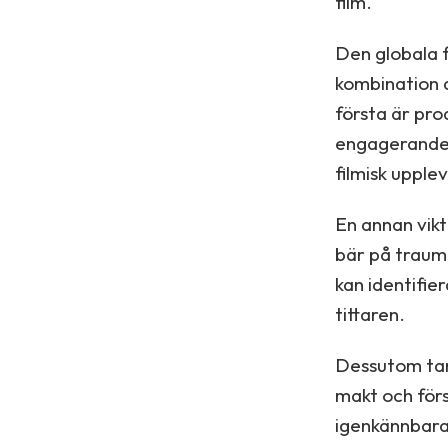
film.
Den globala 
kombination a
första är pro
engagerande 
filmisk upplev
En annan vikt
bär på trauma
kan identifie
tittaren.
Dessutom tar 
makt och förs
igenkännbara 