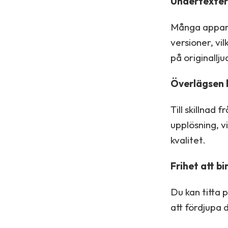
Undertexter 
Många appar 
versioner, vil
på originallju
Överlägsen b
Till skillnad
upplösning, v
kvalitet.
Frihet att bi
Du kan titta p
att fördjupa d