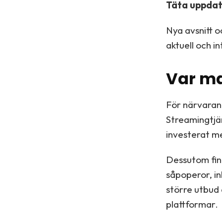
Täta uppdat
Nya avsnitt oc
aktuell och in
Var ma
För närvarand
Streamingtjä
investerat me
Dessutom fin
såpoperor, in
större utbud 
plattformar.