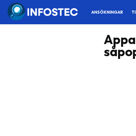
ANSÖKNINGAR
T
Appar
såpo