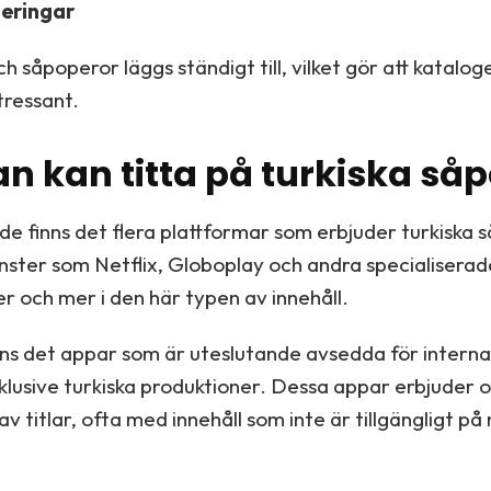
eringar
h såpoperor läggs ständigt till, vilket gör att kataloge
tressant.
n kan titta på turkiska så
e finns det flera plattformar som erbjuder turkiska 
nster som Netflix, Globoplay och andra specialisera
r och mer i den här typen av innehåll.
ns det appar som är uteslutande avsedda för interna
klusive turkiska produktioner. Dessa appar erbjuder o
av titlar, ofta med innehåll som inte är tillgängligt p