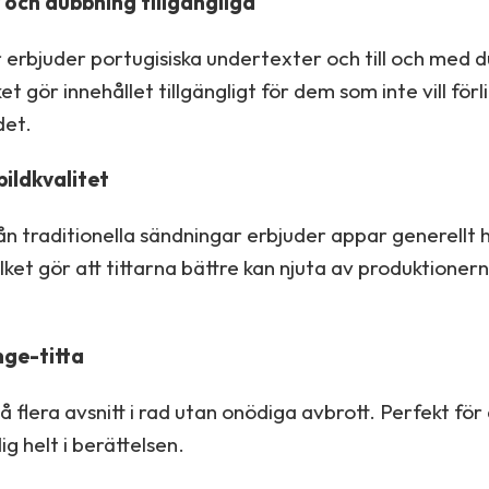
och dubbning tillgängliga
erbjuder portugisiska undertexter och till och med
ket gör innehållet tillgängligt för dem som inte vill förl
det.
ildkvalitet
 från traditionella sändningar erbjuder appar generellt 
ilket gör att tittarna bättre kan njuta av produktionern
nge-titta
å flera avsnitt i rad utan onödiga avbrott. Perfekt för 
ig helt i berättelsen.