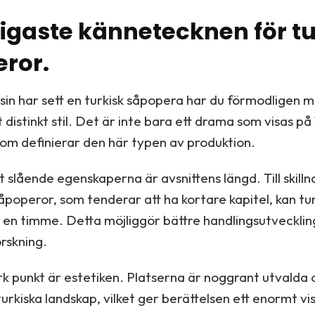
tigaste kännetecknen för t
ror.
n har sett en turkisk såpopera har du förmodligen m
t distinkt stil. Det är inte bara ett drama som visas på
om definierar den här typen av produktion.
 slående egenskaperna är avsnittens längd. Till skilln
såpoperor, som tenderar att ha kortare kapitel, kan tur
a en timme. Detta möjliggör bättre handlingsutvecklin
rskning.
k punkt är estetiken. Platserna är noggrant utvalda 
turkiska landskap, vilket ger berättelsen ett enormt vi