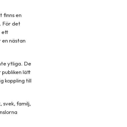
 finns en
. För det
 ett
r en nästan
nte ytliga. De
publiken lätt
 koppling till
svek, familj,
änslorna