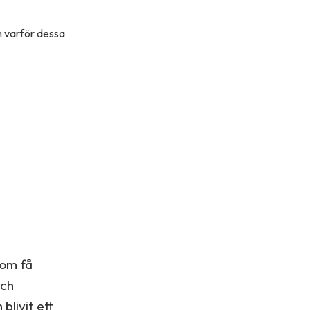
h varför dessa
som få
och
blivit ett