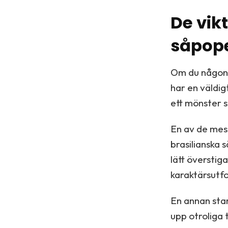
De vik
såpope
Om du någonsi
har en väldig
ett mönster s
En av de mest
brasilianska 
lätt överstig
karaktärsutfo
En annan star
upp otroliga 