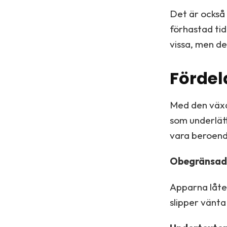
Det är också 
förhastad tid
vissa, men de
Fördel
Med den växa
som underlätta
vara beroend
Obegränsad t
Apparna låter
slipper vänta