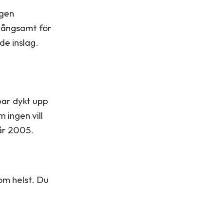
ngen
 långsamt för
de inslag.
par dykt upp
m ingen vill
år 2005.
om helst. Du