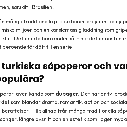
en, särskilt i Brasilien.
 från många traditionella produktioner erbjuder de dju
filmiska miljöer och en känslomässig laddning som gripe
ll slut. Det är inte bara underhållning: det är nästan e
 beroende förklätt till en serie.
 turkiska såpoperor och var
populära?
operor, även kända som
du säger
, Det här är tv-pro
rkiet som blandar drama, romantik, action och sociala
erättelser. Till skillnad från många traditionella så
songer, längre avsnitt och en estetik som ligger myc