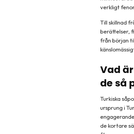
verkligt fenom
Till skillnad
berättelser, 
från början ti
känslomässigt
Vad är
de så 
Turkiska såp
ursprung i Tu
engagerande b
de kortare sä