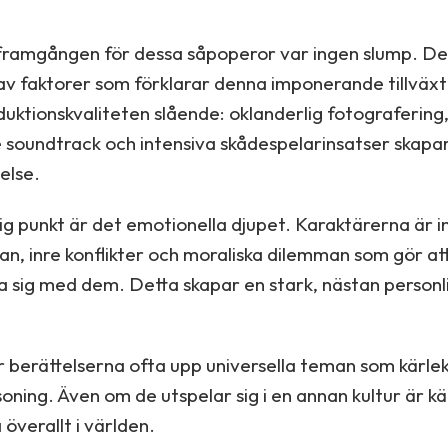
framgången för dessa såpoperor var ingen slump. Det
v faktorer som förklarar denna imponerande tillväxt
duktionskvaliteten slående: oklanderlig fotografering,
soundtrack och intensiva skådespelarinsatser skapa
else.
ig punkt är det emotionella djupet. Karaktärerna är i
n, inre konflikter och moraliska dilemman som gör att 
ra sig med dem. Detta skapar en stark, nästan personlig
berättelserna ofta upp universella teman som kärlek, 
oning. Även om de utspelar sig i en annan kultur är k
överallt i världen.