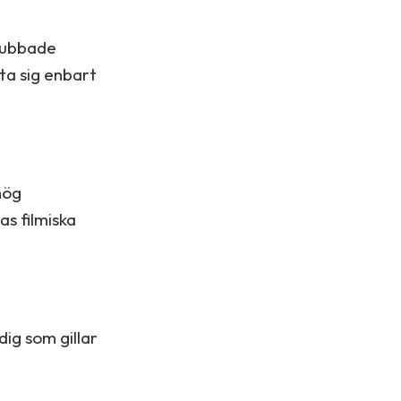
 dubbade
ita sig enbart
hög
as filmiska
dig som gillar