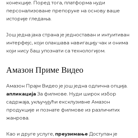
конекције. Поред тога, платформа нуди
персонализоване препоруке на основу ваше
историје гледања.
Још једна јака страна је једноставан и интуитиван
интерфејс, који олакшава навигацију чак и онима
који нису баш упознати са технологијом.
Амазон Приме Видео
Амазон Прајм Видео је још једна одлична опција.
апликација
За филмове. Нуди широк избор
садржаја, укључујући ексклузивне Амазон
продукције и познате филмове из различитих
жанрова.
Као и друге услуге,
преузимање
Доступан је