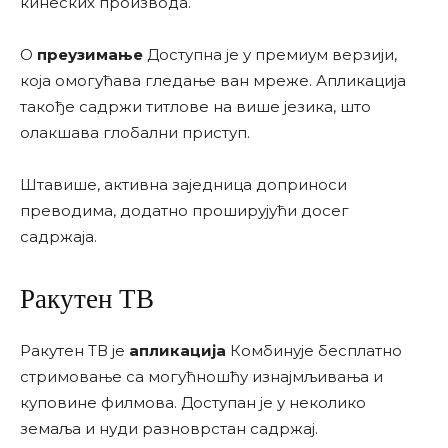
кинеских производа.
О
преузимање
Доступна је у премиум верзији,
која омогућава гледање ван мреже. Апликација
такође садржи титлове на више језика, што
олакшава глобални приступ.
Штавише, активна заједница доприноси
преводима, додатно проширујући досег
садржаја.
Ракутен ТВ
Ракутен ТВ је
апликација
Комбинује бесплатно
стримовање са могућношћу изнајмљивања и
куповине филмова. Доступан је у неколико
земаља и нуди разноврстан садржај.