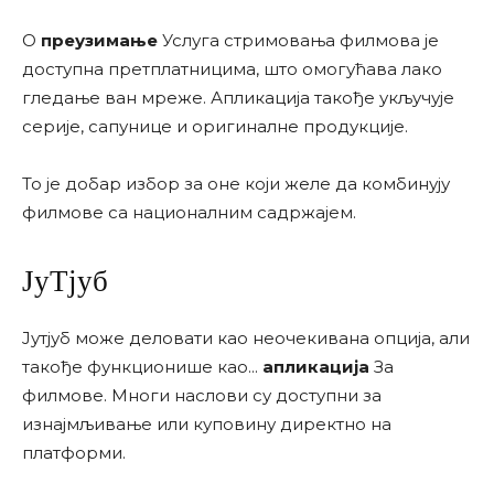
О
преузимање
Услуга стримовања филмова је
доступна претплатницима, што омогућава лако
гледање ван мреже. Апликација такође укључује
серије, сапунице и оригиналне продукције.
То је добар избор за оне који желе да комбинују
филмове са националним садржајем.
ЈуТјуб
Јутјуб може деловати као неочекивана опција, али
такође функционише као...
апликација
За
филмове. Многи наслови су доступни за
изнајмљивање или куповину директно на
платформи.