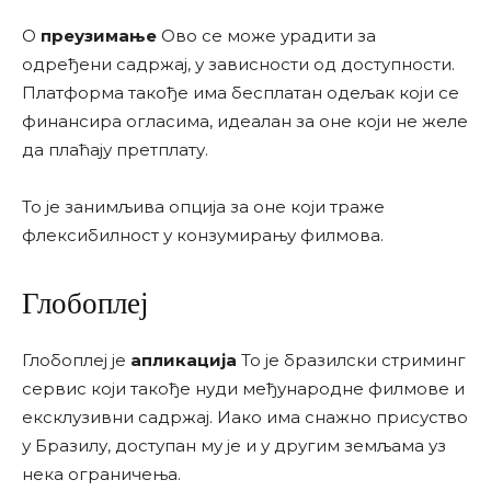
О
преузимање
Ово се може урадити за
одређени садржај, у зависности од доступности.
Платформа такође има бесплатан одељак који се
финансира огласима, идеалан за оне који не желе
да плаћају претплату.
То је занимљива опција за оне који траже
флексибилност у конзумирању филмова.
Глобоплеј
Глобоплеј је
апликација
То је бразилски стриминг
сервис који такође нуди међународне филмове и
ексклузивни садржај. Иако има снажно присуство
у Бразилу, доступан му је и у другим земљама уз
нека ограничења.