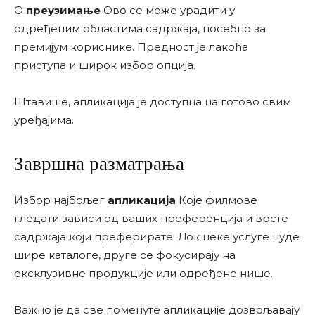
О
преузимање
Ово се може урадити у
одређеним областима садржаја, посебно за
премијум кориснике. Предност је лакоћа
приступа и широк избор опција.
Штавише, апликација је доступна на готово свим
уређајима.
Завршна разматрања
Избор најбољег
апликација
Које филмове
гледати зависи од ваших преференција и врсте
садржаја који преферирате. Док неке услуге нуде
шире каталоге, друге се фокусирају на
ексклузивне продукције или одређене нише.
Важно је да све поменуте апликације дозвољавају