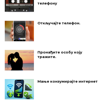
телефону
Откључајте телефон.
Пронађите особу коју
тражите.
Мање конзумирајте интернет