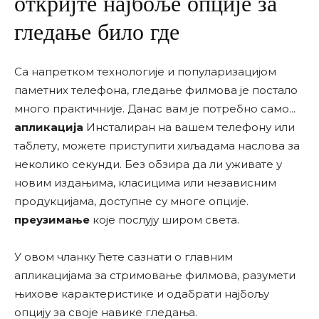
откријте најбоље опције за
гледање било где
Са напретком технологије и популаризацијом
паметних телефона, гледање филмова је постало
много практичније. Данас вам је потребно само...
апликација
Инсталиран на вашем телефону или
таблету, можете приступити хиљадама наслова за
неколико секунди. Без обзира да ли уживате у
новим издањима, класицима или независним
продукцијама, доступне су многе опције.
преузимање
које послују широм света.
У овом чланку ћете сазнати о главним
апликацијама за стримовање филмова, разумети
њихове карактеристике и одабрати најбољу
опцију за своје навике гледања.