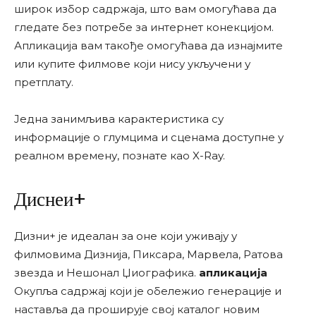
широк избор садржаја, што вам омогућава да
гледате без потребе за интернет конекцијом.
Апликација вам такође омогућава да изнајмите
или купите филмове који нису укључени у
претплату.
Једна занимљива карактеристика су
информације о глумцима и сценама доступне у
реалном времену, познате као X-Ray.
Диснеи+
Дизни+ је идеалан за оне који уживају у
филмовима Дизнија, Пиксара, Марвела, Ратова
звезда и Нешонал Џиографика.
апликација
Окупља садржај који је обележио генерације и
наставља да проширује свој каталог новим