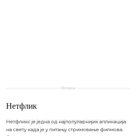
Огласи
Нетфлик
Нетфликс је једна од најпопуларнијих апликација
на свету када је у питању стримовање филмова.