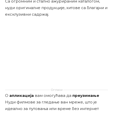
Са огромним и стално ажурираним каталогом,
нуди оригиналне продукције, хитове са благајни и
ексклузивни садржај.
Огласи
О
апликација
вам омогућава да
преузимање
Нуди филмове за гледање ван мреже, што је
идеално за путовања или време без интернет