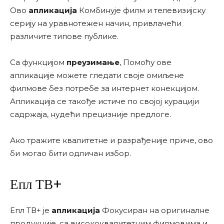
Ово
апликација
Комбинује филм и телевизијску
серију на уравнотежен начин, привлачећи
различите типове публике.
Са функцијом
преузимање
, Помоћу ове
апликације можете гледати своје омиљене
филмове без потребе за интернет конекцијом.
Апликација се такође истиче по својој курацији
садржаја, нудећи прецизније предлоге.
Ако тражите квалитетне и разрађеније приче, ово
би могао бити одличан избор.
Епл ТВ+
Епл ТВ+ је
апликација
Фокусиран на оригиналне
продукције, са висококвалитетним филмовима и