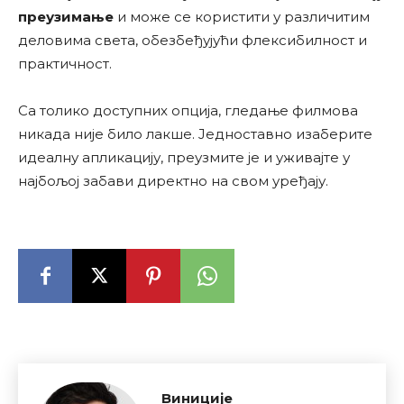
преузимање
и може се користити у различитим
деловима света, обезбеђујући флексибилност и
практичност.
Са толико доступних опција, гледање филмова
никада није било лакше. Једноставно изаберите
идеалну апликацију, преузмите је и уживајте у
најбољој забави директно на свом уређају.
Виниције