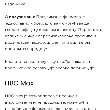
издањима.
О
преузимање
Преузимање филмова је
једноставно и брзо, што вам омогућава да
гледате офлајн у високом квалитету. Поред тога,
апликација нуди персонализоване профиле и
родитељски надзор, што је чини одличном
опцијом за породице.
Квалитет слике и звука су такође важан, са
подршком за резолуције високе дефиниције.
HBO Max
HBO Max је познат по томе што нуди
висококвалитетне продукције, укључујући
награђиване филмове и ексклузивни садржај.