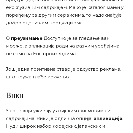
ексклузивним садржајем. Иако је каталог мањи у
поређењу са другим сервисима, то надокнађује
добро оцењеним продукцијама.
О
преузимање
Доступно је за гледање ван
мреже, а апликација ради на разним уређајима,
не само на Епл производима.
Још једна позитивна ствар је одсуство реклама,
што пружа глађе искуство.
Вики
За оне који уживају у азијским филмовима и
садржајима, Вики је одлична опција.
апликација
.
Нуди широк избор корејских, јапанских и