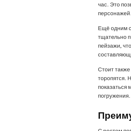
час. Это по
персонажей
Ещё одним с
тщательно п
пейзажи, чт
составляющ
Стоит также
торопятся. 
показаться 
погружения.
Преим
С ростом по