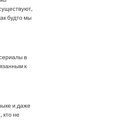
 существуют,
как будто мы
 сериалы в
вязанным к
зыке и даже
 кто не