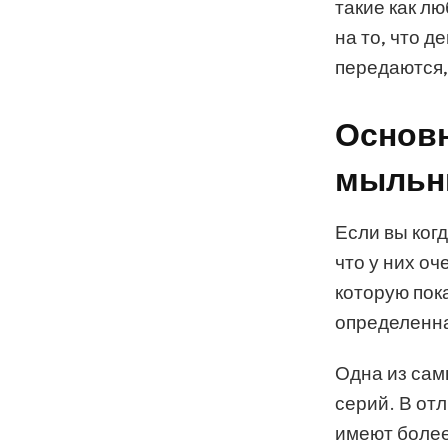
такие как л
на то, что д
передаются,
Основн
мыльн
Если вы ког
что у них о
которую пок
определенна
Одна из сам
серий. В от
имеют более