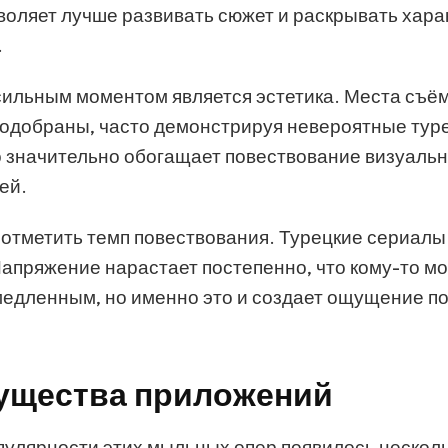
зволяет лучше развивать сюжет и раскрывать хар
.
ильным моментом является эстетика. Места съё
одобраны, часто демонстрируя невероятные тур
о значительно обогащает повествование визуаль
ей.
 отметить темп повествования. Турецкие сериалы
Напряжение нарастает постепенно, что кому-то м
медленным, но именно это и создает ощущение п
ущества приложений
пулярности этих мыльных опер появилось нескол