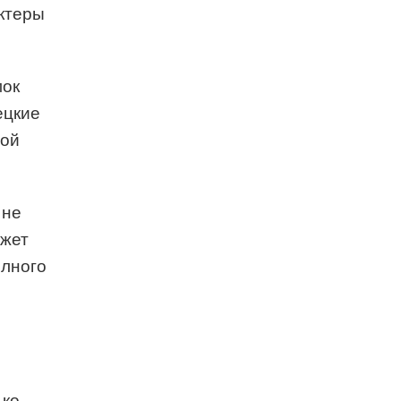
актеры
мок
ецкие
ной
 не
ожет
олного
ько