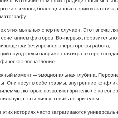
ниях. В отличие от многих традиционных мыльны
ороткие сезоны, более длинные серии и эстетика,
ематографу.
ех этих мыльных опер не случаен. Этот впечатл
 сочетанием факторов. Во-первых, поразительно
оизводства: безупречная операторская работа,
ий саундтрек и напряженная игра актеров созда
фическое впечатление.
жный момент — эмоциональная глубина. Персон
ы. Они несут в себе травмы, внутренние конфлик
илеммы, которые позволяют зрителю легко сопе
 сильную, почти личную связь со зрителем.
 в этих историях часто затрагиваются универсаль