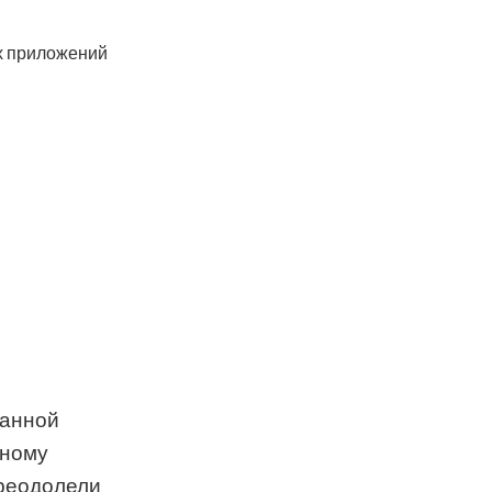
ах приложений
данной
нному
преодолели