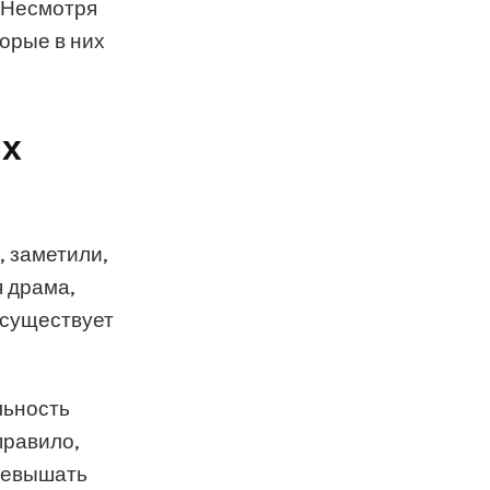
. Несмотря
торые в них
их
, заметили,
я драма,
 существует
льность
правило,
превышать