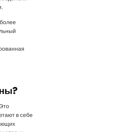
и.
 более
альный
ированная
рны?
 Это
етают в себе
вающих