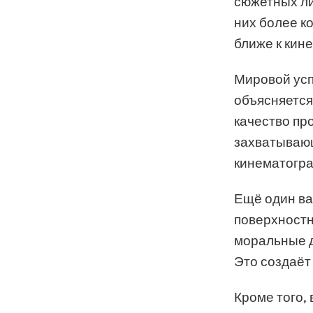
сюжетных ли
них более к
ближе к кин
Мировой усп
объясняется
качество пр
захватывающ
кинематогра
Ещё один ва
поверхностн
моральные д
Это создаёт
Кроме того,