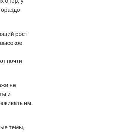
х опер, у
 гораздо
яющий рост
 высокое
ют почти
ажи не
ты и
реживать им.
ные темы,