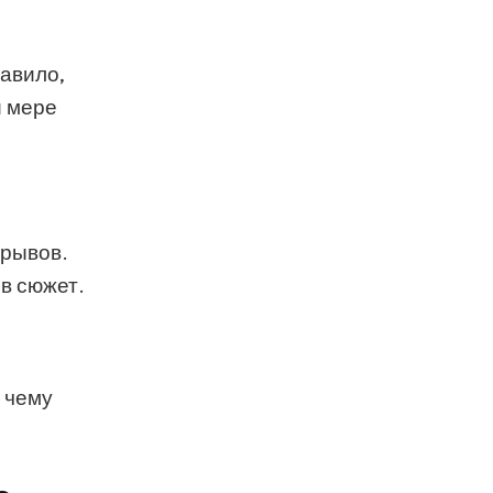
равило,
й мере
ерывов.
 в сюжет.
 чему