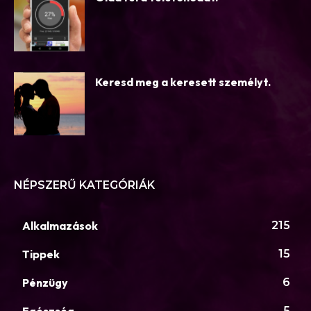
Keresd meg a keresett személyt.
NÉPSZERŰ KATEGÓRIÁK
Alkalmazások
215
Tippek
15
Pénzügy
6
5