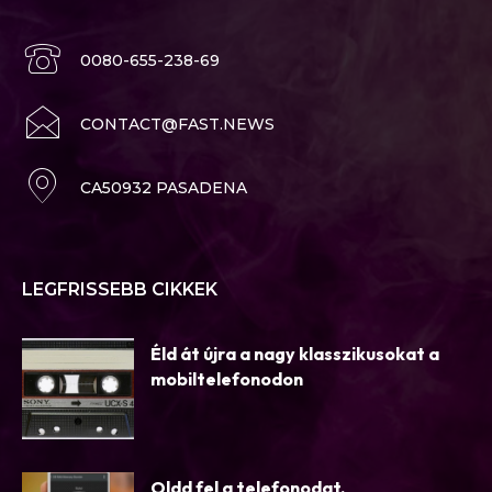
0080-655-238-69
CONTACT@FAST.NEWS
CA50932 PASADENA
LEGFRISSEBB CIKKEK
Éld át újra a nagy klasszikusokat a
mobiltelefonodon
Oldd fel a telefonodat.